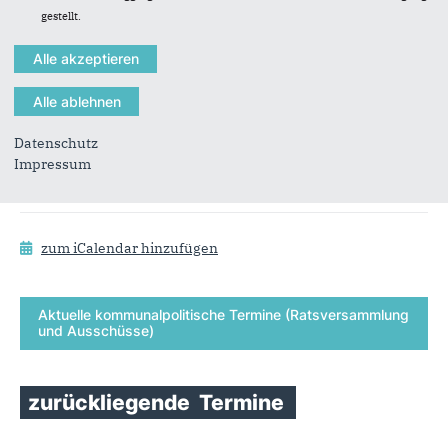
Traditionelles Gänseessen der CDU Neumünster
gestellt.
11.11.2026 18:30
Hof Voigt Tasdorf | Ohlenhof 3 | 24536 Tasdorf
Politischer Frühschoppen
Tungendorf/Gartenstadt - November
29.11.2026 10:00
Datenschutz
SVT Sportklause | Süderdorfkamp 22 | 24536
Impressum
Neumünster
zum iCalendar hinzufügen
Aktuelle kommunalpolitische Termine (Ratsversammlung
und Ausschüsse)
zurückliegende
Termine