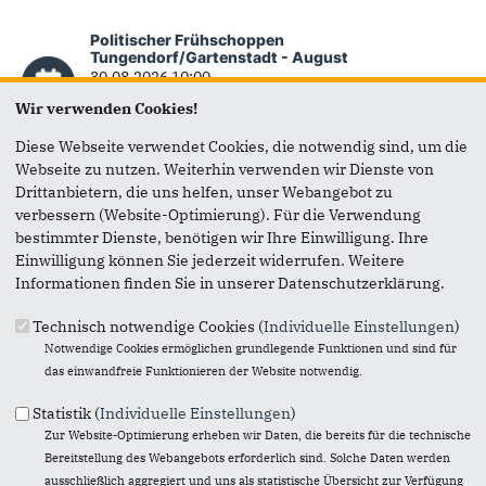
Politischer Frühschoppen
Tungendorf/Gartenstadt - August
30.08.2026 10:00
SVT Sportklause | Süderdorfkamp 22 | 24536
Wir verwenden Cookies!
Neumünster
Diese Webseite verwendet Cookies, die notwendig sind, um die
Webseite zu nutzen. Weiterhin verwenden wir Dienste von
Politischer Frühschoppen
Drittanbietern, die uns helfen, unser Webangebot zu
Tungendorf/Gartenstadt - September
verbessern (Website-Optimierung). Für die Verwendung
27.09.2026 10:00
bestimmter Dienste, benötigen wir Ihre Einwilligung. Ihre
SVT Sportklause | Süderdorfkamp 22 | 24536
Einwilligung können Sie jederzeit widerrufen. Weitere
Neumünster
Informationen finden Sie in unserer Datenschutzerklärung.
Technisch notwendige Cookies (
Individuelle Einstellungen
)
Politischer Frühschoppen
Notwendige Cookies ermöglichen grundlegende Funktionen und sind für
Tungendorf/Gartenstadt - Oktober
das einwandfreie Funktionieren der Website notwendig.
25.10.2026 10:00
SVT Sportklause | Süderdorfkamp 22 | 24536
Statistik (
Individuelle Einstellungen
)
Neumünster
Zur Website-Optimierung erheben wir Daten, die bereits für die technische
Bereitstellung des Webangebots erforderlich sind. Solche Daten werden
ausschließlich aggregiert und uns als statistische Übersicht zur Verfügung