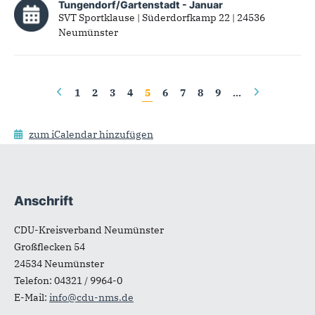
Tungendorf/Gartenstadt - Januar
SVT Sportklause | Süderdorfkamp 22 | 24536
Neumünster
Seiten
1
2
3
4
5
6
7
8
9
…
zum iCalendar hinzufügen
Anschrift
Fußbereich
CDU-Kreisverband Neumünster
Großflecken 54
24534
Neumünster
Telefon:
04321 / 9964-0
E-Mail:
info@cdu-nms.de