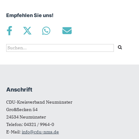
Empfehlen Sie uns!
Suchformular
Suche
Anschrift
Fußbereich
CDU-Kreisverband Neumünster
Großflecken 54
24534
Neumünster
Telefon:
04321 / 9964-0
E-Mail:
info@cdu-nms.de