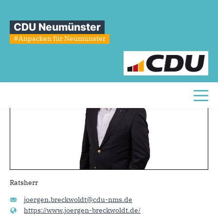
Sie sind hier
»
Jörgen Breckwoldt
CDU Neumünster
Jörgen
Breckwoldt
#Anpacken für Neumünster
Toggl
Ratsherr
joergen.breckwoldt@cdu-nms.de
https://www.joergen-breckwoldt.de/