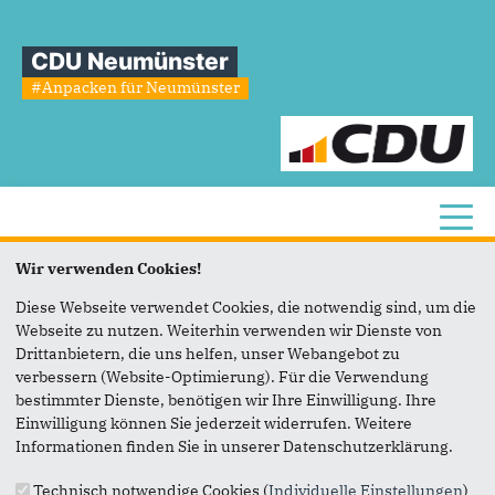
CDU Neumünster
#Anpacken für Neumünster
Toggl
Wir verwenden Cookies!
Sie sind hier
»
Stadtmitte/Wittorf
Diese Webseite verwendet Cookies, die notwendig sind, um die
Stadtmitte/Wittorf
Webseite zu nutzen. Weiterhin verwenden wir Dienste von
Drittanbietern, die uns helfen, unser Webangebot zu
verbessern (Website-Optimierung). Für die Verwendung
Sabine Krebs
bestimmter Dienste, benötigen wir Ihre Einwilligung. Ihre
01739221718
Einwilligung können Sie jederzeit widerrufen. Weitere
sabine.krebs@gmx.com
Informationen finden Sie in unserer Datenschutzerklärung.
Suchformular
Suche
Technisch notwendige Cookies (
Individuelle Einstellungen
)