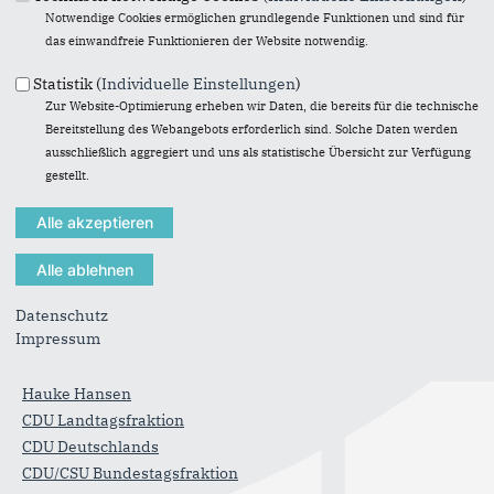
Notwendige Cookies ermöglichen grundlegende Funktionen und sind für
das einwandfreie Funktionieren der Website notwendig.
Statistik (
Individuelle Einstellungen
)
Zur Website-Optimierung erheben wir Daten, die bereits für die technische
Anschrift
Fußbereich
Bereitstellung des Webangebots erforderlich sind. Solche Daten werden
ausschließlich aggregiert und uns als statistische Übersicht zur Verfügung
CDU-Kreisverband Neumünster
gestellt.
Großflecken 54
24534
Neumünster
Telefon:
04321 / 9964-0
E-Mail:
info@cdu-nms.de
Datenschutz
Im Web
Impressum
Daniel Günther
Hauke Hansen
CDU Landtagsfraktion
CDU Deutschlands
CDU/CSU Bundestagsfraktion