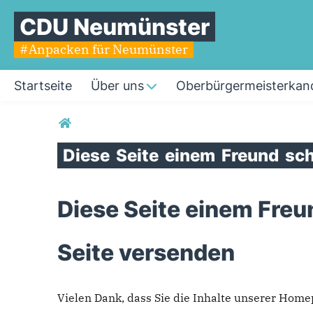
CDU Neumünster
#Anpacken für Neumünster
Startseite
Über uns
Oberbürgermeisterkan
Sie sind hier
Diese
Seite
einem
Freund
sch
Diese Seite einem Freu
Seite versenden
Vielen Dank, dass Sie die Inhalte unserer Hom