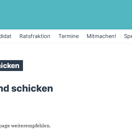
didat
Ratsfraktion
Termine
Mitmachen!
Sp
icken
nd schicken
epage weiterempfehlen.